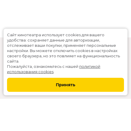
Сайт кинотеатра использует cookies для вашего
удобства: сохраняет данные для авторизации,
отслеживает ваши покупки, применяет персональные
настройки.
Вы можете отключить cookies в настройках
своего браузера, но это повлияет на функциональность
сайта.
Пожалуйста, ознакомьтесь с нашей
политикой
использования cookies
.
Расписание
Скоро в кино
Принять
Новости и акции
Служба поддержки
г. Северодвинск, ул. Ломоносова 81
Касса:
+7-911-066-6036
,
+7 (8184) 538-111