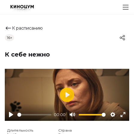
К расписанию
16+
К себе нежно
Play
00:00
Play
Mute
Settings
Ente
full
Длительность
Страна