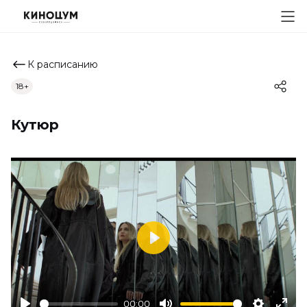
К расписанию
18+
Кутюр
Play
00:00