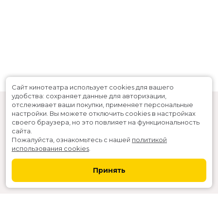
Сайт кинотеатра использует cookies для вашего
удобства: сохраняет данные для авторизации,
отслеживает ваши покупки, применяет персональные
настройки.
Вы можете отключить cookies в настройках
своего браузера, но это повлияет на функциональность
сайта.
Пожалуйста, ознакомьтесь с нашей
политикой
использования cookies
.
Расписание
Скоро в кино
Принять
Новости и акции
Служба поддержки
г. Северодвинск, ул. Ломоносова 81
Касса:
+7-911-066-6036
,
+7 (8184) 538-111