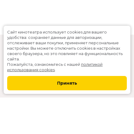
Сайт кинотеатра использует cookies для вашего
удобства: сохраняет данные для авторизации,
отслеживает ваши покупки, применяет персональные
настройки.
Вы можете отключить cookies в настройках
своего браузера, но это повлияет на функциональность
сайта.
Пожалуйста, ознакомьтесь с нашей
политикой
использования cookies
.
Расписание
Скоро в кино
Принять
Новости и акции
Служба поддержки
г. Северодвинск, ул. Ломоносова 81
Касса:
+7-911-066-6036
,
+7 (8184) 538-111