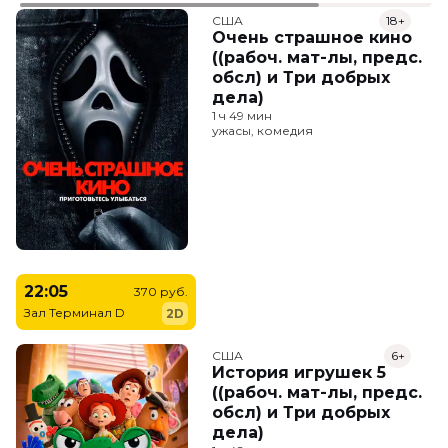
США
18+
Очень страшное кино
((рабоч. мат-лы, предс.
обсл) и Три добрых
дела)
1 ч 49 мин
ужасы, комедия
22:05
370 руб.
Зал Терминал D
2D
США
6+
История игрушек 5
((рабоч. мат-лы, предс.
обсл) и Три добрых
дела)