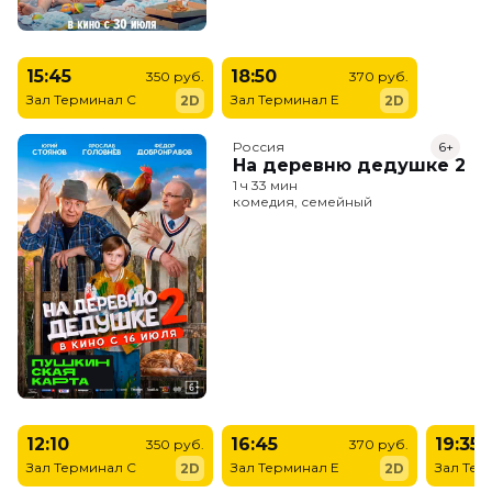
15:45
18:50
350 руб.
370 руб.
Зал Терминал C
Зал Терминал E
2D
2D
Россия
6+
На деревню дедушке 2
1 ч 33 мин
комедия, семейный
12:10
16:45
19:35
350 руб.
370 руб.
Зал Терминал C
Зал Терминал E
Зал Тер
2D
2D