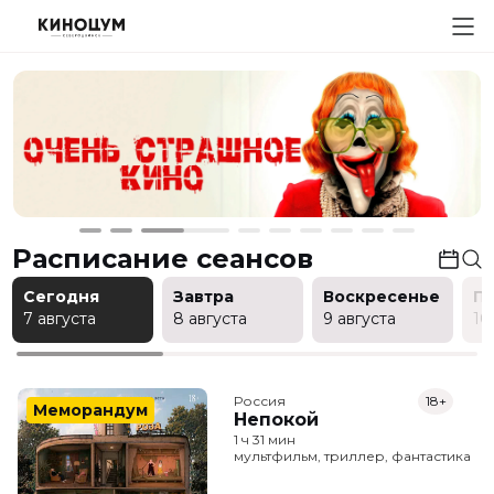
Расписание сеансов
Сегодня
Завтра
Воскресенье
П
7 августа
8 августа
9 августа
10
Россия
18+
Меморандум
Непокой
1 ч 31 мин
мультфильм, триллер, фантастика