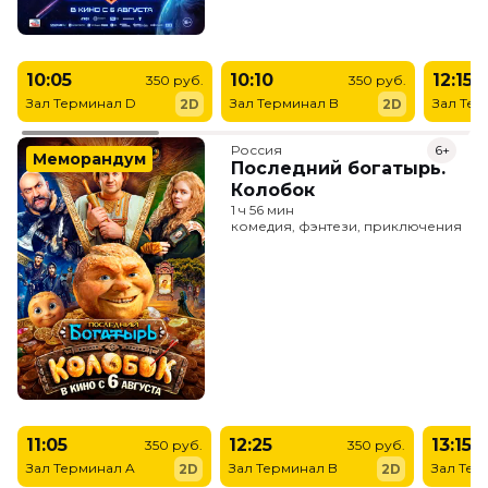
10:05
10:10
12:15
350 руб.
350 руб.
Зал Терминал D
Зал Терминал B
Зал Тер
2D
2D
Россия
6+
Меморандум
Последний богатырь.
Колобок
1 ч 56 мин
комедия, фэнтези, приключения
11:05
12:25
13:15
350 руб.
350 руб.
Зал Терминал A
Зал Терминал B
Зал Тер
2D
2D