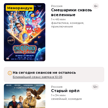
Россия
6+
Меморандум
Смешарики сквозь
вселенные
1 ч 46 мин
фантастика, комедия,
приключения
На сегодня сеансов не осталось
Ближайший сеанс завтра в 10:05
Россия
12+
Старый орёл
1 ч 34 мин
семейный, комедия