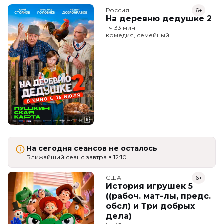
Россия
6+
На деревню дедушке 2
1 ч 33 мин
комедия, семейный
На сегодня сеансов не осталось
Ближайший сеанс завтра в 12:10
США
6+
История игрушек 5
((рабоч. мат-лы, предс.
обсл) и Три добрых
дела)