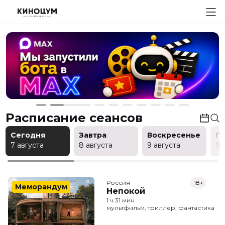
Расписание сеансов
Сегодня
Завтра
Воскресенье
П
7 августа
8 августа
9 августа
10
Россия
18+
Меморандум
Непокой
1 ч 31 мин
мультфильм, триллер, фантастика