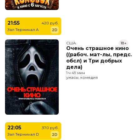
21:55
420 руб.
Зал Терминал A
2D
США
18+
Очень страшное кино
((рабоч. мат-лы, предс.
обсл) и Три добрых
дела)
1 ч 49 мин
ужасы, комедия
22:05
370 руб.
Зал Терминал D
2D