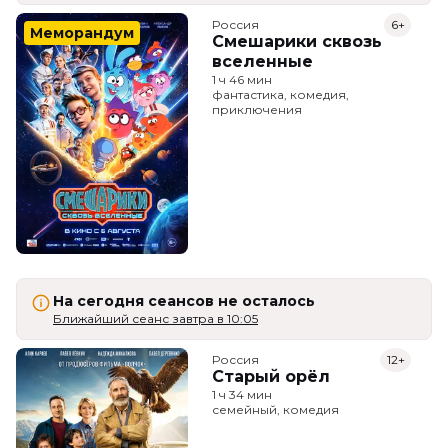
Россия
6+
Меморандум
Смешарики сквозь
вселенные
1 ч 46 мин
фантастика, комедия,
приключения
На сегодня сеансов не осталось
Ближайший сеанс завтра в 10:05
Россия
12+
Старый орёл
1 ч 34 мин
семейный, комедия