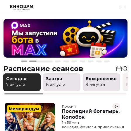
Расписание сеансов
Сегодня
Завтра
Воскресенье
П
7 августа
8 августа
9 августа
10
Россия
6+
Меморандум
Последний богатырь.
Колобок
1 ч 56 мин
комедия, фэнтези, приключения