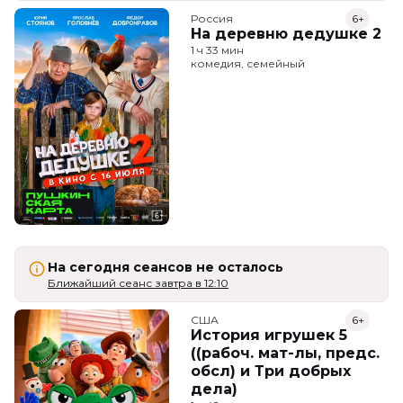
Россия
6+
На деревню дедушке 2
1 ч 33 мин
комедия, семейный
На сегодня сеансов не осталось
Ближайший сеанс завтра в 12:10
США
6+
История игрушек 5
((рабоч. мат-лы, предс.
обсл) и Три добрых
дела)