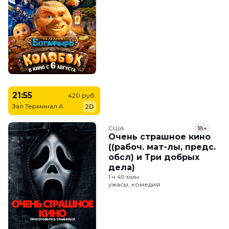
21:55
420 руб.
Зал Терминал A
2D
США
18+
Очень страшное кино
((рабоч. мат-лы, предс.
обсл) и Три добрых
дела)
1 ч 49 мин
ужасы, комедия