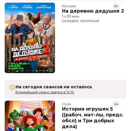
Россия
6+
На деревню дедушке 2
1 ч 33 мин
комедия, семейный
На сегодня сеансов не осталось
Ближайший сеанс завтра в 12:10
США
6+
История игрушек 5
((рабоч. мат-лы, предс.
обсл) и Три добрых
дела)