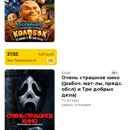
21:55
420 руб.
Зал Терминал A
2D
США
18+
Очень страшное кино
((рабоч. мат-лы, предс.
обсл) и Три добрых
дела)
1 ч 49 мин
ужасы, комедия