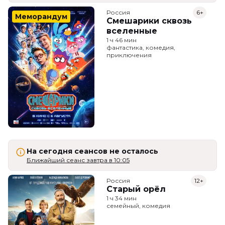
Россия
6+
Меморандум
Смешарики сквозь
вселенные
1 ч 46 мин
фантастика, комедия,
приключения
На сегодня сеансов не осталось
Ближайший сеанс завтра в 10:05
Россия
12+
Старый орёл
1 ч 34 мин
семейный, комедия