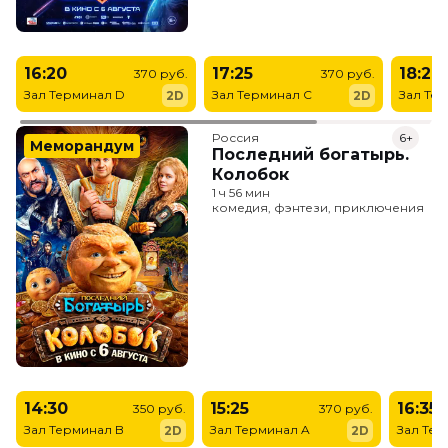
16:20
17:25
18:20
370 руб.
370 руб.
Зал Терминал D
Зал Терминал C
Зал Те
2D
2D
Россия
6+
Меморандум
Последний богатырь.
Колобок
1 ч 56 мин
комедия, фэнтези, приключения
14:30
15:25
16:35
350 руб.
370 руб.
Зал Терминал B
Зал Терминал A
Зал Тер
2D
2D