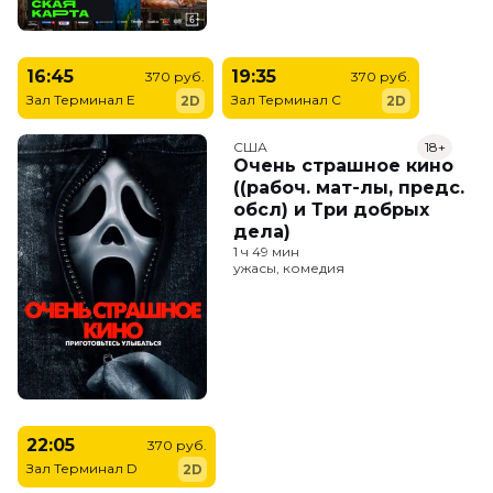
16:45
19:35
370 руб.
370 руб.
Зал Терминал E
Зал Терминал C
2D
2D
США
18+
Очень страшное кино
((рабоч. мат-лы, предс.
обсл) и Три добрых
дела)
1 ч 49 мин
ужасы, комедия
22:05
370 руб.
Зал Терминал D
2D