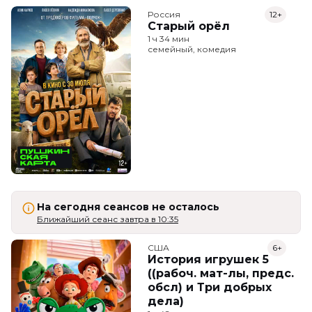
Россия
12+
Старый орёл
1 ч 34 мин
семейный, комедия
На сегодня сеансов не осталось
Ближайший сеанс завтра в 10:35
США
6+
История игрушек 5
((рабоч. мат-лы, предс.
обсл) и Три добрых
дела)