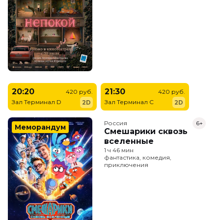
20:20
21:30
420 руб.
420 руб.
Зал Терминал D
Зал Терминал C
2D
2D
Россия
6+
Меморандум
Смешарики сквозь
вселенные
1 ч 46 мин
фантастика, комедия,
приключения