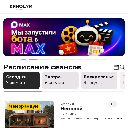
Расписание сеансов
Сегодня
Завтра
Воскресенье
П
7 августа
8 августа
9 августа
10
Россия
18+
Меморандум
Непокой
1 ч 31 мин
мультфильм, триллер, фантастика