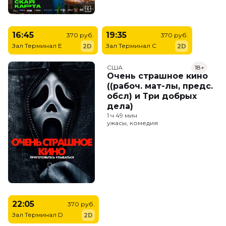
16:45
19:35
370 руб.
370 руб.
Зал Терминал E
Зал Терминал C
2D
2D
США
18+
Очень страшное кино
((рабоч. мат-лы, предс.
обсл) и Три добрых
дела)
1 ч 49 мин
ужасы, комедия
22:05
370 руб.
Зал Терминал D
2D