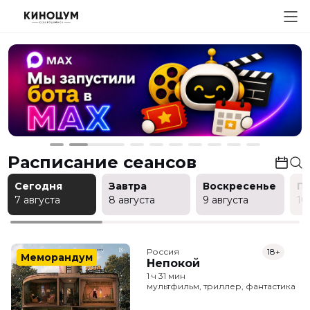
Расписание сеансов
Сегодня
Завтра
Воскресенье
П
7 августа
8 августа
9 августа
10
Россия
18+
Меморандум
Непокой
1 ч 31 мин
мультфильм, триллер, фантастика