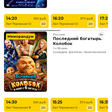
14:20
16:20
17:25
350 руб.
370 руб.
Зал Терминал D
Зал Терминал D
Зал Те
2D
2D
Россия
6+
Меморандум
Последний богатырь.
Колобок
1 ч 56 мин
комедия, фэнтези, приключения
14:30
15:25
16:35
350 руб.
370 руб.
Зал Терминал B
Зал Терминал A
Зал Тер
2D
2D