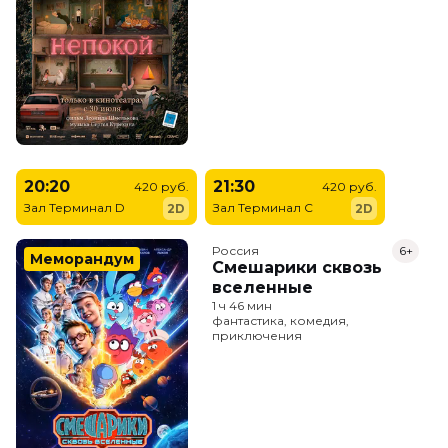
20:20
21:30
420 руб.
420 руб.
Зал Терминал D
Зал Терминал C
2D
2D
Россия
6+
Меморандум
Смешарики сквозь
вселенные
1 ч 46 мин
фантастика, комедия,
приключения