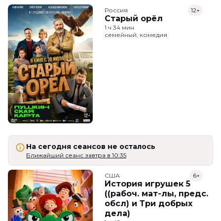
Россия
12+
Старый орёл
1 ч 34 мин
семейный, комедия
На сегодня сеансов не осталось
Ближайший сеанс завтра в 10:35
США
6+
История игрушек 5
((рабоч. мат-лы, предс.
обсл) и Три добрых
дела)