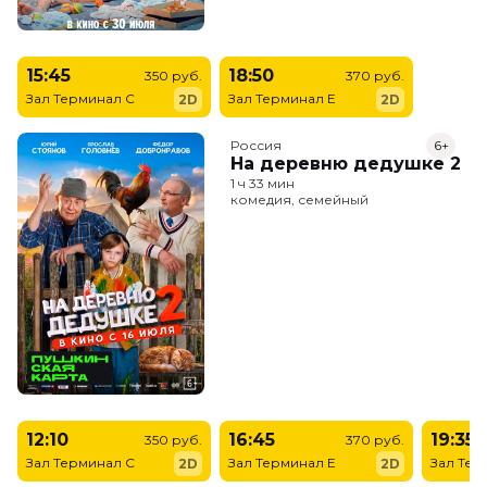
15:45
18:50
350 руб.
370 руб.
Зал Терминал C
Зал Терминал E
2D
2D
Россия
6+
На деревню дедушке 2
1 ч 33 мин
комедия, семейный
12:10
16:45
19:35
350 руб.
370 руб.
Зал Терминал C
Зал Терминал E
Зал Тер
2D
2D