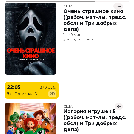
США
18+
Очень страшное кино
((рабоч. мат-лы, предс.
обсл) и Три добрых
дела)
1 ч 49 мин
ужасы, комедия
22:05
370 руб.
Зал Терминал D
2D
США
6+
История игрушек 5
((рабоч. мат-лы, предс.
обсл) и Три добрых
дела)