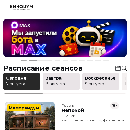
Расписание сеансов
Сегодня
Завтра
Воскресенье
П
7 августа
8 августа
9 августа
10
Россия
18+
Меморандум
Непокой
1 ч 31 мин
мультфильм, триллер, фантастика