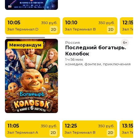
10:05
10:10
12:15
350 руб.
350 руб.
Зал Терминал D
Зал Терминал B
Зал Тер
2D
2D
Россия
6+
Меморандум
Последний богатырь.
Колобок
1 ч 56 мин
комедия, фэнтези, приключения
11:05
12:25
13:15
350 руб.
350 руб.
Зал Терминал A
Зал Терминал B
Зал Тер
2D
2D