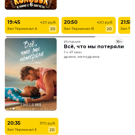
19:45
20:50
21:55
420 руб.
420 руб.
Зал Терминал A
Зал Терминал B
Зал Те
2D
2D
Испания
18+
Всё, что мы потеряли
1 ч 47 мин
драма, мелодрама
20:35
370 руб.
Зал Терминал E
2D