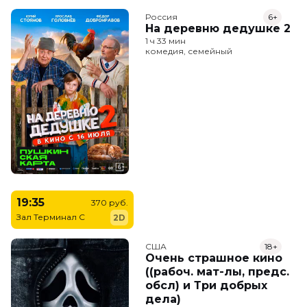
Россия
6+
На деревню дедушке 2
1 ч 33 мин
комедия, семейный
19:35
370 руб.
Зал Терминал C
2D
США
18+
Очень страшное кино
((рабоч. мат-лы, предс.
обсл) и Три добрых
дела)