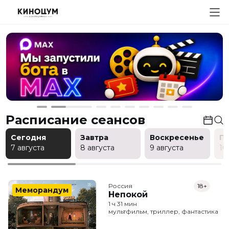
Расписание сеансов
Сегодня
Завтра
Воскресенье
П
7 августа
8 августа
9 августа
10
Россия
18+
Меморандум
Непокой
1 ч 31 мин
мультфильм, триллер, фантастика