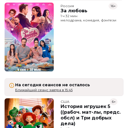
Россия
16+
За любовь
1 ч 32 мин
мелодрама, комедия, фэнтези
На сегодня сеансов не осталось
Ближайший сеанс завтра в 15:45
США
6+
История игрушек 5
((рабоч. мат-лы, предс.
обсл) и Три добрых
дела)