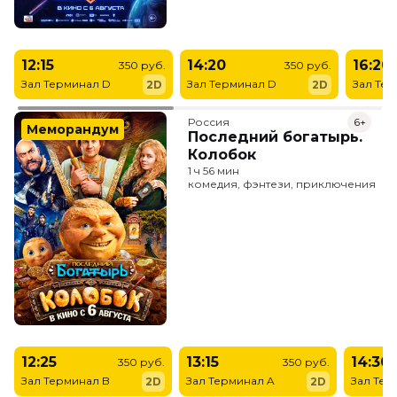
12:15
14:20
16:20
350 руб.
350 руб.
Зал Терминал D
Зал Терминал D
Зал Те
2D
2D
Россия
6+
Меморандум
Последний богатырь.
Колобок
1 ч 56 мин
комедия, фэнтези, приключения
12:25
13:15
14:30
350 руб.
350 руб.
Зал Терминал B
Зал Терминал A
Зал Тер
2D
2D