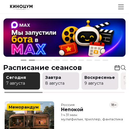
Расписание сеансов
Сегодня
Завтра
Воскресенье
П
7 августа
8 августа
9 августа
10
Россия
18+
Меморандум
Непокой
1 ч 31 мин
мультфильм, триллер, фантастика