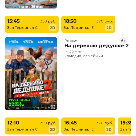
15:45
18:50
350 руб.
370 руб.
Зал Терминал C
Зал Терминал E
2D
2D
Россия
6+
На деревню дедушке 2
1 ч 33 мин
комедия, семейный
12:10
16:45
19:35
350 руб.
370 руб.
Зал Терминал C
Зал Терминал E
Зал Тер
2D
2D