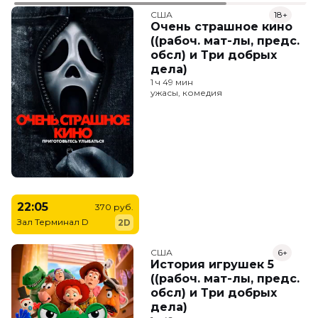
США
18+
Очень страшное кино
((рабоч. мат-лы, предс.
обсл) и Три добрых
дела)
1 ч 49 мин
ужасы, комедия
22:05
370 руб.
Зал Терминал D
2D
США
6+
История игрушек 5
((рабоч. мат-лы, предс.
обсл) и Три добрых
дела)