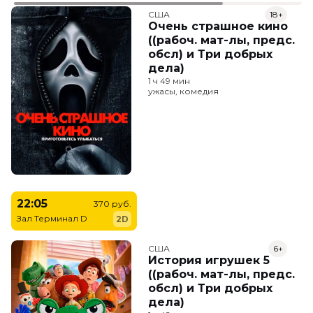
США
18+
Очень страшное кино
((рабоч. мат-лы, предс.
обсл) и Три добрых
дела)
1 ч 49 мин
ужасы, комедия
22:05
370 руб.
Зал Терминал D
2D
США
6+
История игрушек 5
((рабоч. мат-лы, предс.
обсл) и Три добрых
дела)