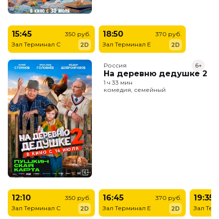
15:45
18:50
350 руб.
370 руб.
Зал Терминал C
Зал Терминал E
2D
2D
Россия
6+
На деревню дедушке 2
1 ч 33 мин
комедия, семейный
12:10
16:45
19:35
350 руб.
370 руб.
Зал Терминал C
Зал Терминал E
Зал Тер
2D
2D