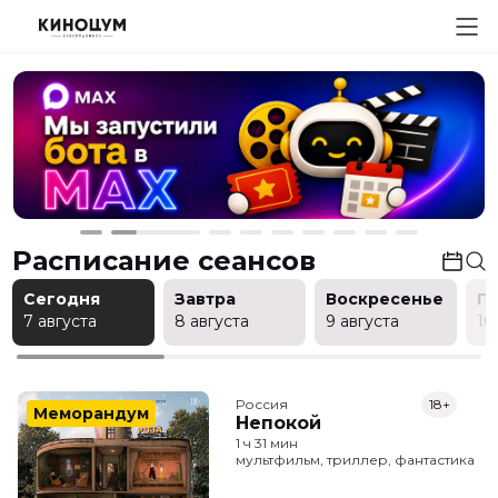
Расписание сеансов
Сегодня
Завтра
Воскресенье
П
7 августа
8 августа
9 августа
10
Россия
18+
Меморандум
Непокой
1 ч 31 мин
мультфильм, триллер, фантастика