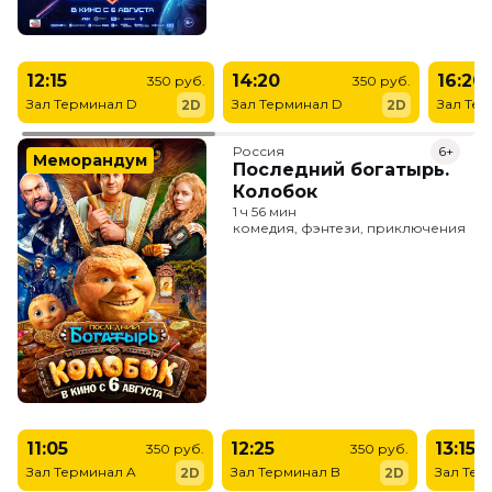
12:15
14:20
16:20
350 руб.
350 руб.
Зал Терминал D
Зал Терминал D
Зал Те
2D
2D
Россия
6+
Меморандум
Последний богатырь.
Колобок
1 ч 56 мин
комедия, фэнтези, приключения
11:05
12:25
13:15
350 руб.
350 руб.
Зал Терминал A
Зал Терминал B
Зал Тер
2D
2D