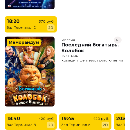
18:20
370 руб.
Зал Терминал D
2D
Россия
6+
Меморандум
Последний богатырь.
Колобок
1 ч 56 мин
комедия, фэнтези, приключения
18:40
19:45
20:50
420 руб.
420 руб.
Зал Терминал B
Зал Терминал A
Зал Те
2D
2D