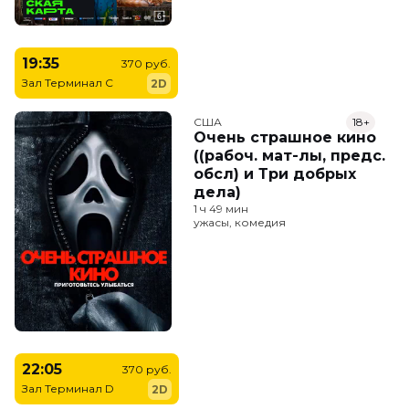
19:35
370 руб.
Зал Терминал C
2D
США
18+
Очень страшное кино
((рабоч. мат-лы, предс.
обсл) и Три добрых
дела)
1 ч 49 мин
ужасы, комедия
22:05
370 руб.
Зал Терминал D
2D