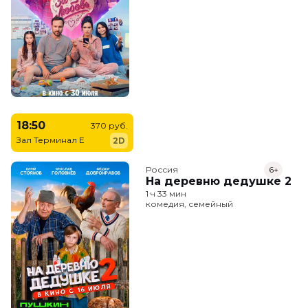
18:50
370 руб.
Зал Терминал E
2D
Россия
6+
На деревню дедушке 2
1 ч 33 мин
комедия, семейный