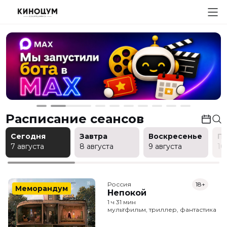
Расписание сеансов
Сегодня
Завтра
Воскресенье
П
7 августа
8 августа
9 августа
10
Россия
18+
Меморандум
Непокой
1 ч 31 мин
мультфильм, триллер, фантастика