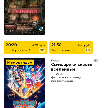
20:20
21:30
420 руб.
420 руб.
Зал Терминал D
Зал Терминал C
2D
2D
Россия
6+
Меморандум
Смешарики сквозь
вселенные
1 ч 46 мин
фантастика, комедия,
приключения