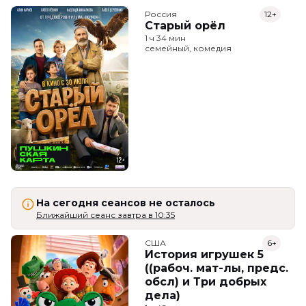
Россия
12+
Старый орёл
1 ч 34 мин
семейный, комедия
На сегодня сеансов не осталось
Ближайший сеанс завтра в 10:35
США
6+
История игрушек 5
((рабоч. мат-лы, предс.
обсл) и Три добрых
дела)