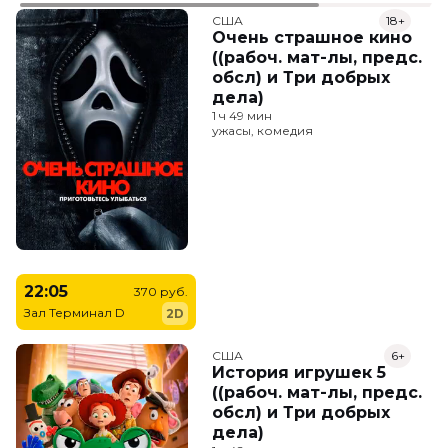
США
18+
Очень страшное кино
((рабоч. мат-лы, предс.
обсл) и Три добрых
дела)
1 ч 49 мин
ужасы, комедия
22:05
370 руб.
Зал Терминал D
2D
США
6+
История игрушек 5
((рабоч. мат-лы, предс.
обсл) и Три добрых
дела)