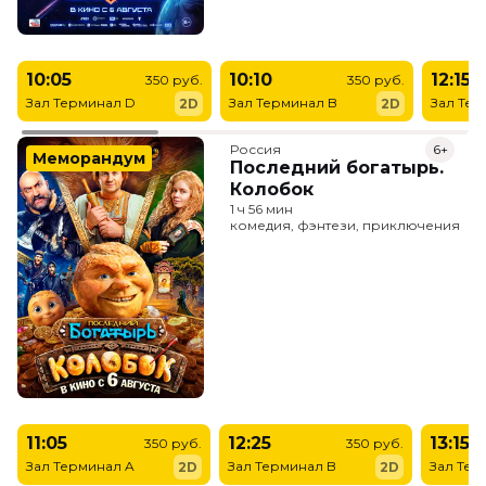
10:05
10:10
12:15
350 руб.
350 руб.
Зал Терминал D
Зал Терминал B
Зал Тер
2D
2D
Россия
6+
Меморандум
Последний богатырь.
Колобок
1 ч 56 мин
комедия, фэнтези, приключения
11:05
12:25
13:15
350 руб.
350 руб.
Зал Терминал A
Зал Терминал B
Зал Тер
2D
2D