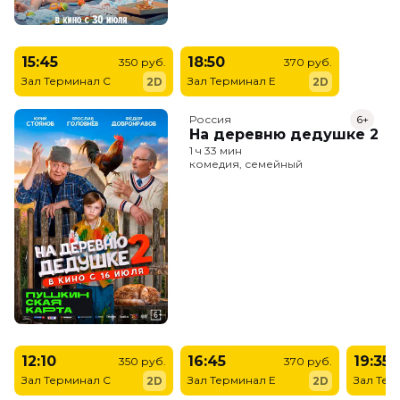
15:45
18:50
350 руб.
370 руб.
Зал Терминал C
Зал Терминал E
2D
2D
Россия
6+
На деревню дедушке 2
1 ч 33 мин
комедия, семейный
12:10
16:45
19:35
350 руб.
370 руб.
Зал Терминал C
Зал Терминал E
Зал Тер
2D
2D