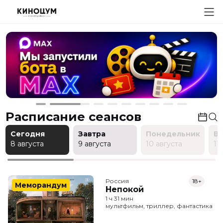
Расписание сеансов
Сегодня
Завтра
Понедельник
В
8 августа
9 августа
10 августа
11
Россия
18+
Меморандум
Непокой
1 ч 31 мин
мультфильм, триллер, фантастика