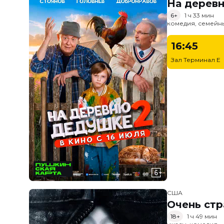
На дерев
6+
1 ч 33 мин
комедия, семейн
16:45
Зал Терминал E
США
Очень стр
18+
1 ч 49 мин