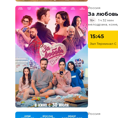
Россия
За любов
16+
1 ч 32 мин
мелодрама, коме
15:45
Зал Терминал C
Россия