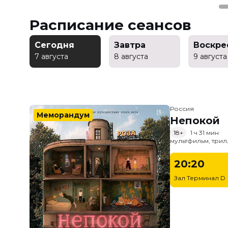
Расписание сеансов
Сегодня
Завтра
Воскре
7 августа
8 августа
9 августа
Россия
Меморандум
Непокой
18+
1 ч 31 мин
мультфильм, трил
20:20
Зал Терминал D