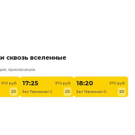
и сквозь вселенные
едия, приключения
17:25
18:20
370 руб.
370 руб.
370 руб.
2D
Зал Терминал C
2D
Зал Терминал D
2D