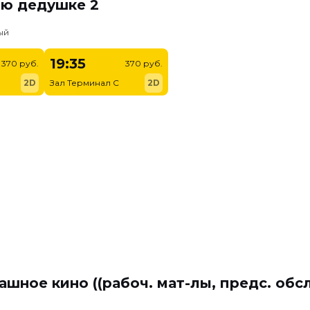
ню дедушке 2
ый
19:35
370 руб.
370 руб.
2D
Зал Терминал C
2D
ашное кино ((рабоч. мат-лы, предс. обс