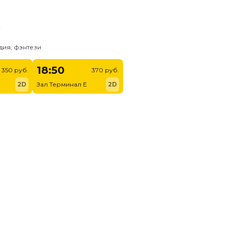
ь
дия, фэнтези
18:50
350 руб.
370 руб.
2D
Зал Терминал E
2D