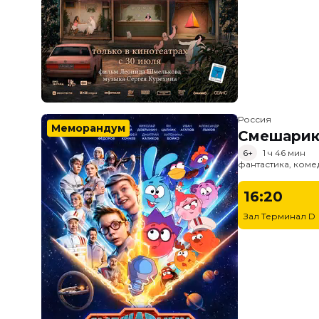
Россия
Меморандум
Смешарик
6+
1 ч 46 мин
фантастика, ком
16:20
Зал Терминал D