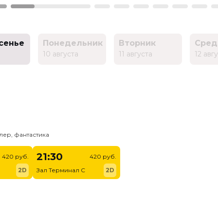
сенье
Понедельник
Вторник
Сред
10 августа
11 августа
12 авг
лер, фантастика
21:30
420 руб.
420 руб.
2D
Зал Терминал C
2D