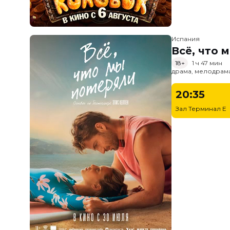
Испания
Всё, что 
18+
1 ч 47 мин
драма, мелодрам
20:35
Зал Терминал E