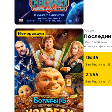
Россия
Меморандум
Последни
6+
1 ч 56 мин
комедия, фэнтез
16:35
Зал Терминал B
21:55
Зал Терминал A