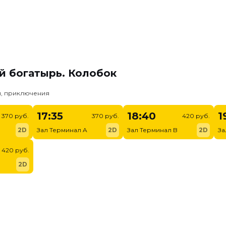
й богатырь. Колобок
и, приключения
17:35
18:40
1
370 руб.
370 руб.
420 руб.
2D
Зал Терминал A
2D
Зал Терминал B
2D
За
420 руб.
2D