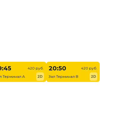
9:45
20:50
420 руб.
420 руб.
л Терминал A
2D
Зал Терминал B
2D