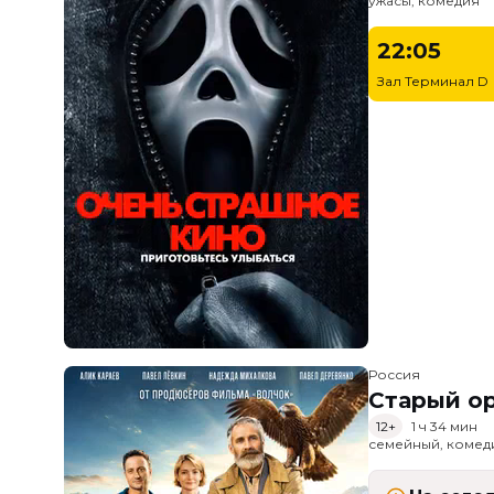
ужасы, комедия
22:05
Зал Терминал D
Россия
Старый о
12+
1 ч 34 мин
семейный, комед