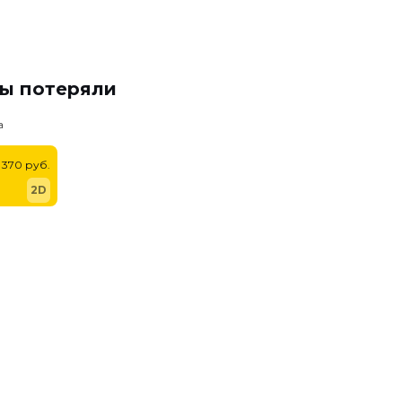
мы потеряли
а
370 руб.
2D