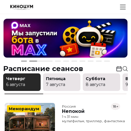
Расписание сеансов
Четверг
Пятница
Суббота
В
6 августа
7 августа
8 августа
9 
Россия
18+
Меморандум
Непокой
1 ч 31 мин
мультфильм, триллер, фантастика