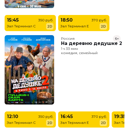
15:45
18:50
350 руб.
370 руб.
Зал Терминал C
Зал Терминал E
2D
2D
Россия
6+
На деревню дедушке 2
1 ч 33 мин
комедия, семейный
12:10
16:45
19:35
350 руб.
370 руб.
Зал Терминал C
Зал Терминал E
Зал Тер
2D
2D