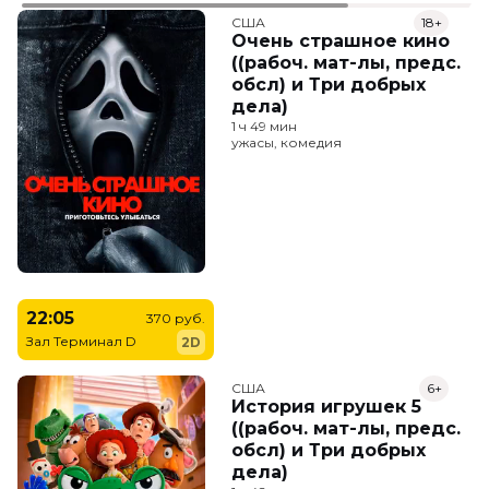
США
18+
Очень страшное кино
((рабоч. мат-лы, предс.
обсл) и Три добрых
дела)
1 ч 49 мин
ужасы, комедия
22:05
370 руб.
Зал Терминал D
2D
США
6+
История игрушек 5
((рабоч. мат-лы, предс.
обсл) и Три добрых
дела)