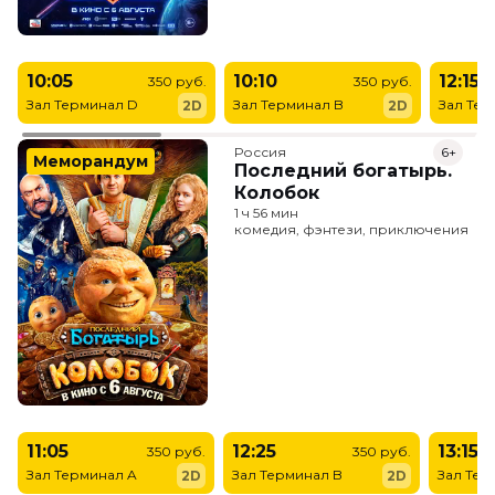
10:05
10:10
12:15
350 руб.
350 руб.
Зал Терминал D
Зал Терминал B
Зал Тер
2D
2D
Россия
6+
Меморандум
Последний богатырь.
Колобок
1 ч 56 мин
комедия, фэнтези, приключения
11:05
12:25
13:15
350 руб.
350 руб.
Зал Терминал A
Зал Терминал B
Зал Тер
2D
2D