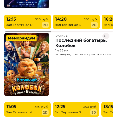
12:15
14:20
16:20
350 руб.
350 руб.
Зал Терминал D
Зал Терминал D
Зал Те
2D
2D
Россия
6+
Меморандум
Последний богатырь.
Колобок
1 ч 56 мин
комедия, фэнтези, приключения
11:05
12:25
13:15
350 руб.
350 руб.
Зал Терминал A
Зал Терминал B
Зал Тер
2D
2D