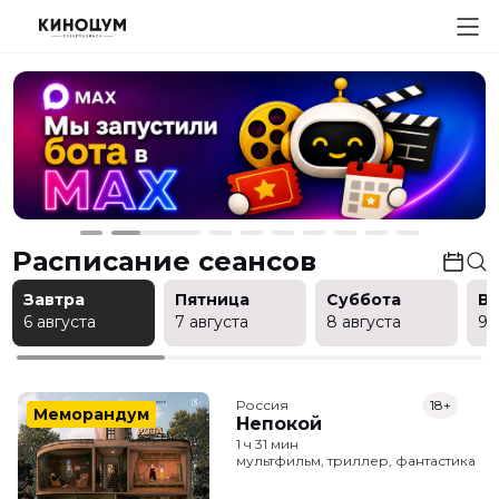
Расписание сеансов
Завтра
Пятница
Суббота
В
6 августа
7 августа
8 августа
9 
Россия
18+
Меморандум
Непокой
1 ч 31 мин
мультфильм, триллер, фантастика