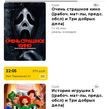
США
18+
Очень страшное кино
((рабоч. мат-лы, предс.
обсл) и Три добрых
дела)
1 ч 49 мин
ужасы, комедия
22:05
370 руб.
Зал Терминал D
2D
США
6+
История игрушек 5
((рабоч. мат-лы, предс.
обсл) и Три добрых
дела)