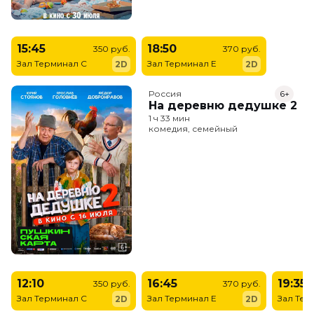
15:45
18:50
350 руб.
370 руб.
Зал Терминал C
Зал Терминал E
2D
2D
Россия
6+
На деревню дедушке 2
1 ч 33 мин
комедия, семейный
12:10
16:45
19:35
350 руб.
370 руб.
Зал Терминал C
Зал Терминал E
Зал Тер
2D
2D