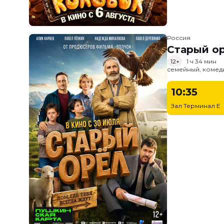
Россия
Старый о
12+
1 ч 34 мин
семейный, комед
10:35
Зал Терминал E