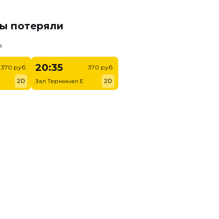
мы потеряли
а
20:35
370 руб.
370 руб.
2D
Зал Терминал E
2D