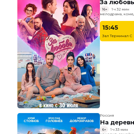
За любов
16+
1 ч 32 мин
мелодрама, коме
15:45
Зал Терминал C
Россия
На дерев
6+
1 ч 33 мин