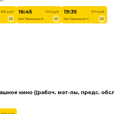
ый
16:45
19:35
350 руб.
370 руб.
370 руб.
2D
Зал Терминал E
2D
Зал Терминал C
2D
ашное кино ((рабоч. мат-лы, предс. обс
370 руб.