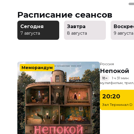
Расписание сеансов
Сегодня
Завтра
Воскре
7 августа
8 августа
9 августа
Россия
Меморандум
Непокой
18+
1 ч 31 мин
мультфильм, трил
20:20
Зал Терминал D