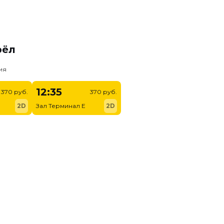
рёл
ия
12:35
370 руб.
370 руб.
2D
Зал Терминал E
2D