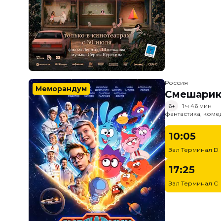
Россия
Меморандум
Смешарик
6+
1 ч 46 мин
фантастика, ком
10:05
Зал Терминал D
17:25
Зал Терминал C