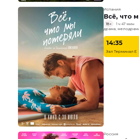
Испания
Всё, что 
18+
1 ч 47 мин
драма, мелодрам
14:35
Зал Терминал E
Россия