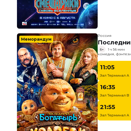
Россия
Меморандум
Последни
6+
1 ч 56 мин
комедия, фэнтез
11:05
Зал Терминал A
16:35
Зал Терминал B
21:55
Зал Терминал A