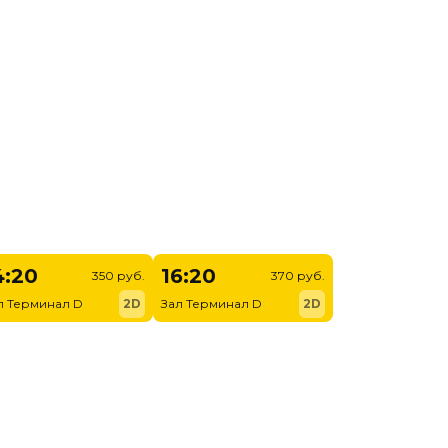
4:20
16:20
350 руб.
370 руб.
л Терминал D
2D
Зал Терминал D
2D