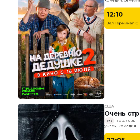
комедия, семейн
12:10
Зал Терминал C
США
Очень стр
18+
1 ч 49 мин
ужасы, комедия
22:05