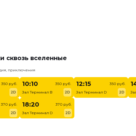
и сквозь вселенные
едия, приключения
10:10
12:15
1
350 руб.
350 руб.
350 руб.
2D
Зал Терминал B
2D
Зал Терминал D
2D
За
18:20
370 руб.
370 руб.
2D
Зал Терминал D
2D