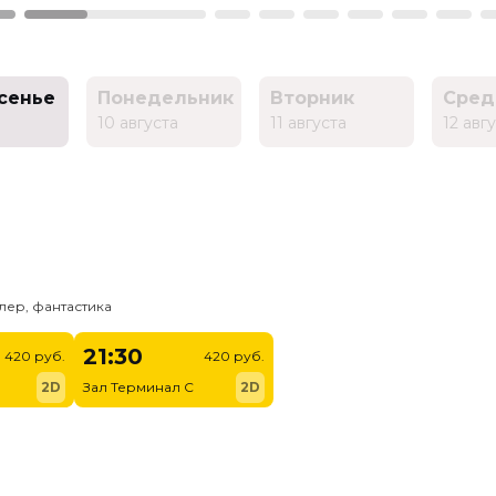
сенье
Понедельник
Вторник
Сред
10 августа
11 августа
12 авг
лер, фантастика
21:30
420 руб.
420 руб.
2D
Зал Терминал C
2D