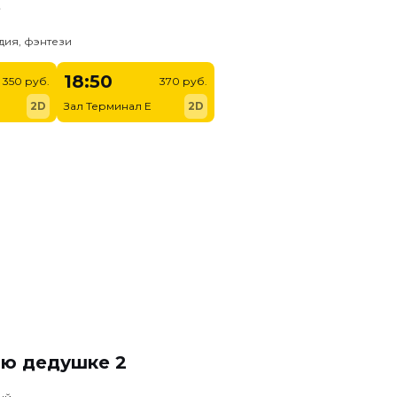
ь
дия, фэнтези
18:50
350 руб.
370 руб.
2D
Зал Терминал E
2D
ню дедушке 2