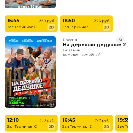
15:45
18:50
350 руб.
370 руб.
Зал Терминал C
Зал Терминал E
2D
2D
Россия
6+
На деревню дедушке 2
1 ч 33 мин
комедия, семейный
12:10
16:45
19:35
350 руб.
370 руб.
Зал Терминал C
Зал Терминал E
Зал Тер
2D
2D