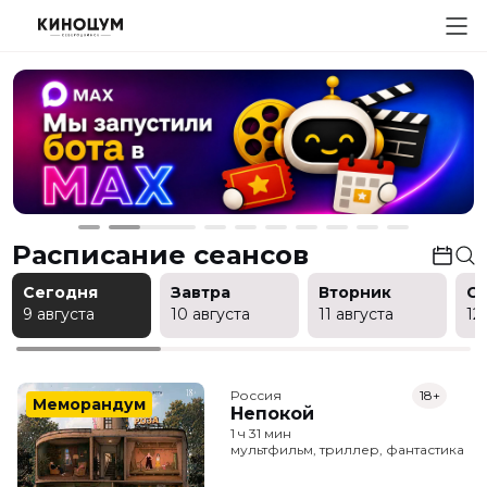
Расписание сеансов
Сегодня
Завтра
Вторник
С
9 августа
10 августа
11 августа
12
Россия
18+
Меморандум
Непокой
1 ч 31 мин
мультфильм, триллер, фантастика