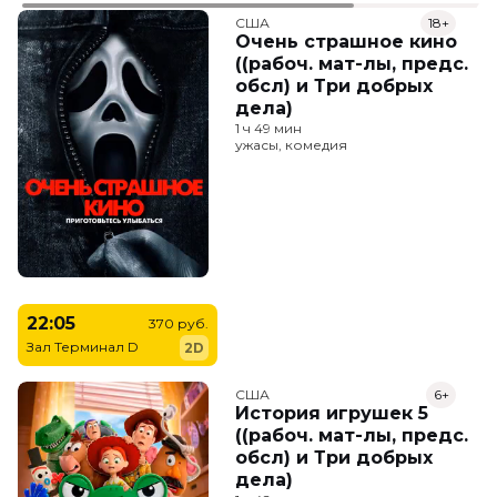
США
18+
Очень страшное кино
((рабоч. мат-лы, предс.
обсл) и Три добрых
дела)
1 ч 49 мин
ужасы, комедия
22:05
370 руб.
Зал Терминал D
2D
США
6+
История игрушек 5
((рабоч. мат-лы, предс.
обсл) и Три добрых
дела)