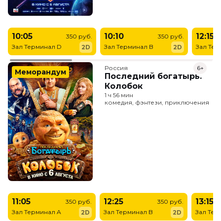
10:05
10:10
12:15
350 руб.
350 руб.
Зал Терминал D
Зал Терминал B
Зал Тер
2D
2D
Россия
6+
Меморандум
Последний богатырь.
Колобок
1 ч 56 мин
комедия, фэнтези, приключения
11:05
12:25
13:15
350 руб.
350 руб.
Зал Терминал A
Зал Терминал B
Зал Тер
2D
2D