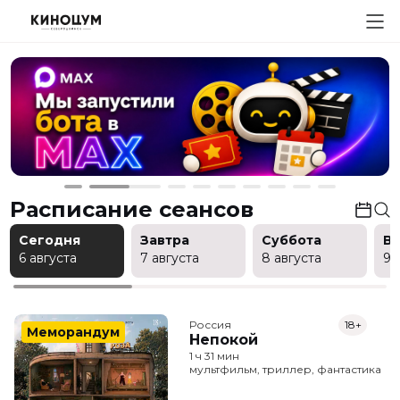
Расписание сеансов
Сегодня
Завтра
Суббота
В
6 августа
7 августа
8 августа
9 
Россия
18+
Меморандум
Непокой
1 ч 31 мин
мультфильм, триллер, фантастика