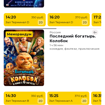
14:20
16:20
17:25
350 руб.
370 руб.
Зал Терминал D
Зал Терминал D
Зал Те
2D
2D
Россия
6+
Меморандум
Последний богатырь.
Колобок
1 ч 56 мин
комедия, фэнтези, приключения
14:30
15:25
16:35
350 руб.
370 руб.
Зал Терминал B
Зал Терминал A
Зал Тер
2D
2D