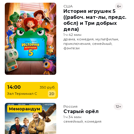
США
6+
История игрушек 5
((рабоч. мат-лы, предс.
обсл) и Три добрых
дела)
1 ч 42 мин
драма, комедия, мультфильм,
приключения, семейный,
фэнтези
14:00
350 руб.
Зал Терминал C
2D
Россия
12+
Меморандум
Старый орёл
1 ч 34 мин
семейный, комедия