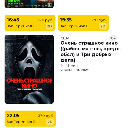
16:45
19:35
370 руб.
370 руб.
Зал Терминал E
Зал Терминал C
2D
2D
США
18+
Очень страшное кино
((рабоч. мат-лы, предс.
обсл) и Три добрых
дела)
1 ч 49 мин
ужасы, комедия
22:05
370 руб.
Зал Терминал D
2D