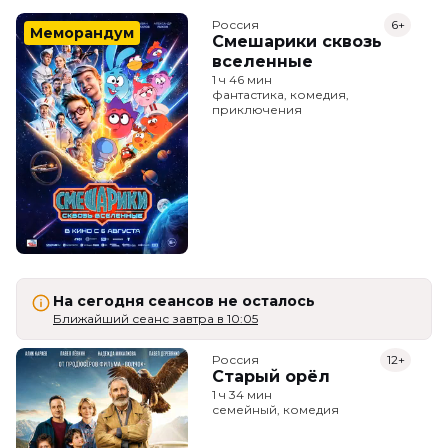
Россия
6+
Меморандум
Смешарики сквозь
вселенные
1 ч 46 мин
фантастика, комедия,
приключения
На сегодня сеансов не осталось
Ближайший сеанс завтра в 10:05
Россия
12+
Старый орёл
1 ч 34 мин
семейный, комедия