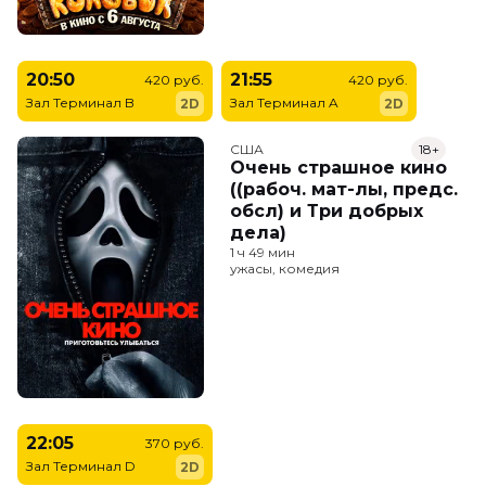
20:50
21:55
420 руб.
420 руб.
Зал Терминал B
Зал Терминал A
2D
2D
США
18+
Очень страшное кино
((рабоч. мат-лы, предс.
обсл) и Три добрых
дела)
1 ч 49 мин
ужасы, комедия
22:05
370 руб.
Зал Терминал D
2D