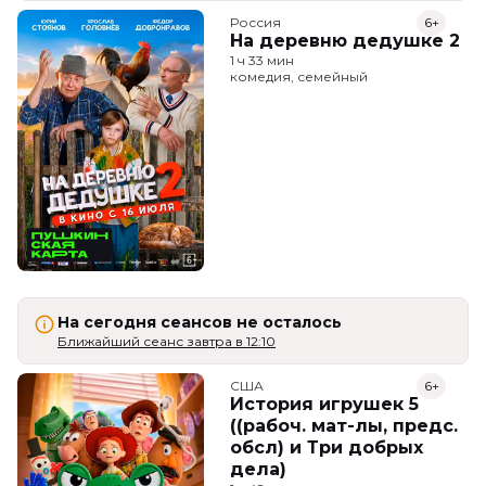
Россия
6+
На деревню дедушке 2
1 ч 33 мин
комедия, семейный
На сегодня сеансов не осталось
Ближайший сеанс завтра в 12:10
США
6+
История игрушек 5
((рабоч. мат-лы, предс.
обсл) и Три добрых
дела)