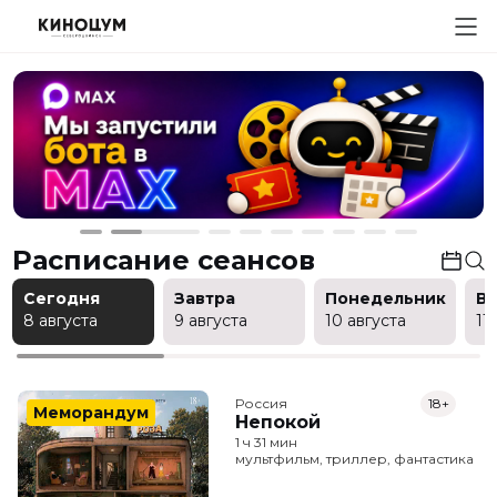
Расписание сеансов
Сегодня
Завтра
Понедельник
В
8 августа
9 августа
10 августа
11
Россия
18+
Меморандум
Непокой
1 ч 31 мин
мультфильм, триллер, фантастика