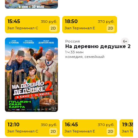
15:45
18:50
350 руб.
370 руб.
Зал Терминал C
Зал Терминал E
2D
2D
Россия
6+
На деревню дедушке 2
1 ч 33 мин
комедия, семейный
12:10
16:45
19:35
350 руб.
370 руб.
Зал Терминал C
Зал Терминал E
Зал Тер
2D
2D