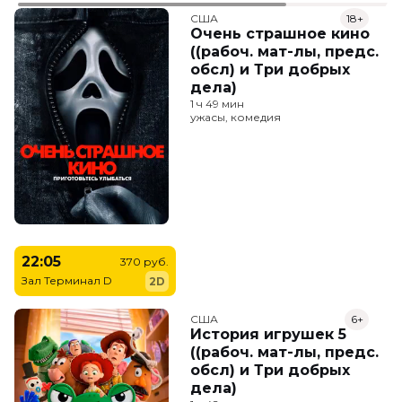
США
18+
Очень страшное кино
((рабоч. мат-лы, предс.
обсл) и Три добрых
дела)
1 ч 49 мин
ужасы, комедия
22:05
370 руб.
Зал Терминал D
2D
США
6+
История игрушек 5
((рабоч. мат-лы, предс.
обсл) и Три добрых
дела)