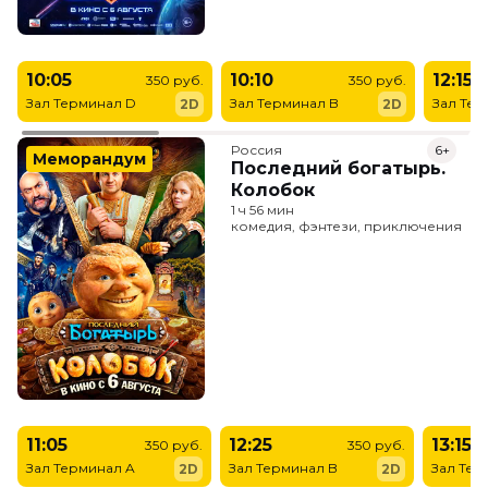
10:05
10:10
12:15
350 руб.
350 руб.
Зал Терминал D
Зал Терминал B
Зал Тер
2D
2D
Россия
6+
Меморандум
Последний богатырь.
Колобок
1 ч 56 мин
комедия, фэнтези, приключения
11:05
12:25
13:15
350 руб.
350 руб.
Зал Терминал A
Зал Терминал B
Зал Тер
2D
2D