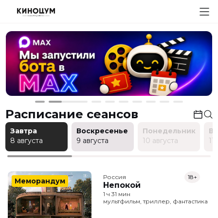
Расписание сеансов
Завтра
Воскресенье
Понедельник
В
8 августа
9 августа
10 августа
11
Россия
18+
Меморандум
Непокой
1 ч 31 мин
мультфильм, триллер, фантастика