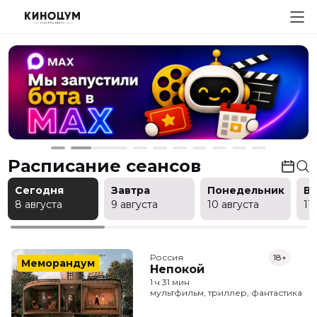
Расписание сеансов
Сегодня
Завтра
Понедельник
В
8 августа
9 августа
10 августа
11
Россия
18+
Меморандум
Непокой
1 ч 31 мин
мультфильм, триллер, фантастика