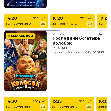
14:20
16:20
17:25
350 руб.
370 руб.
Зал Терминал D
Зал Терминал D
Зал Те
2D
2D
Россия
6+
Меморандум
Последний богатырь.
Колобок
1 ч 56 мин
комедия, фэнтези, приключения
14:30
15:25
16:35
350 руб.
370 руб.
Зал Терминал B
Зал Терминал A
Зал Тер
2D
2D