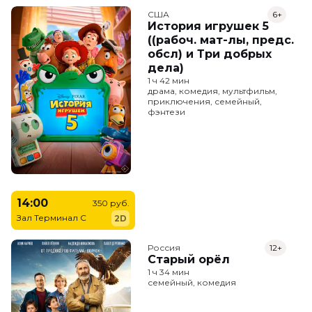
США
6+
История игрушек 5
((рабоч. мат-лы, предс.
обсл) и Три добрых
дела)
1 ч 42 мин
драма, комедия, мультфильм,
приключения, семейный,
фэнтези
14:00
350 руб.
Зал Терминал C
2D
Россия
12+
Старый орёл
1 ч 34 мин
семейный, комедия