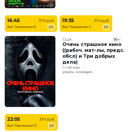
16:45
19:35
370 руб.
370 руб.
Зал Терминал E
Зал Терминал C
2D
2D
США
18+
Очень страшное кино
((рабоч. мат-лы, предс.
обсл) и Три добрых
дела)
1 ч 49 мин
ужасы, комедия
22:05
370 руб.
Зал Терминал D
2D