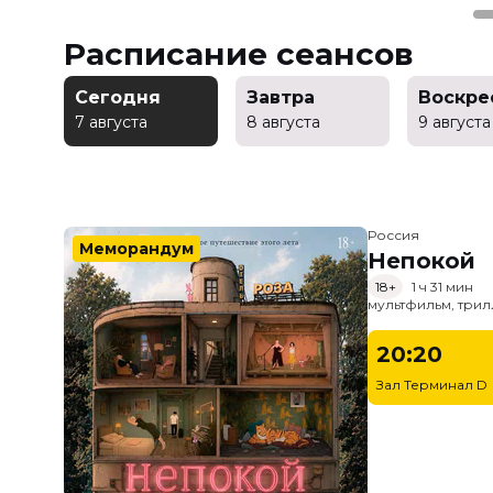
Расписание сеансов
Сегодня
Завтра
Воскре
7 августа
8 августа
9 августа
Россия
Меморандум
Непокой
18+
1 ч 31 мин
мультфильм, трил
20:20
Зал Терминал D