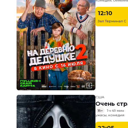
комедия, семейн
12:10
Зал Терминал C
США
Очень стр
18+
1 ч 49 мин
ужасы, комедия
22:05