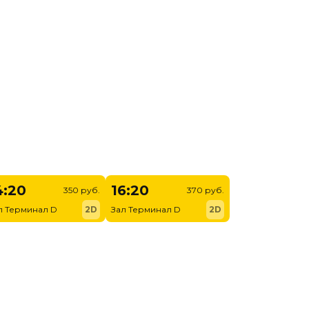
4:20
16:20
350 руб.
370 руб.
л Терминал D
2D
Зал Терминал D
2D