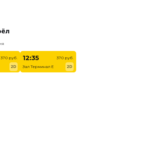
рёл
ия
12:35
370 руб.
370 руб.
2D
Зал Терминал E
2D