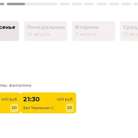
сенье
Понедельник
Вторник
Сред
10 августа
11 августа
12 авг
лер, фантастика
21:30
420 руб.
420 руб.
2D
Зал Терминал C
2D