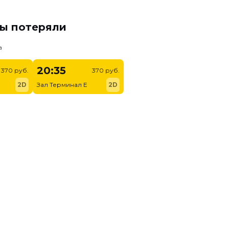
мы потеряли
а
20:35
370 руб.
370 руб.
2D
Зал Терминал E
2D