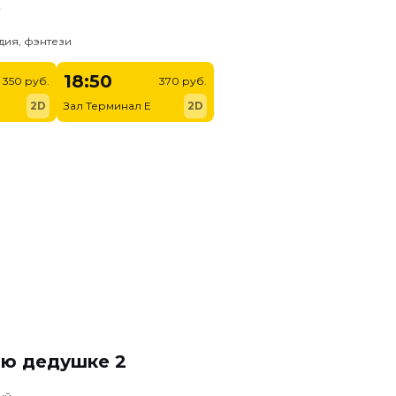
ь
дия, фэнтези
18:50
350 руб.
370 руб.
2D
Зал Терминал E
2D
ню дедушке 2