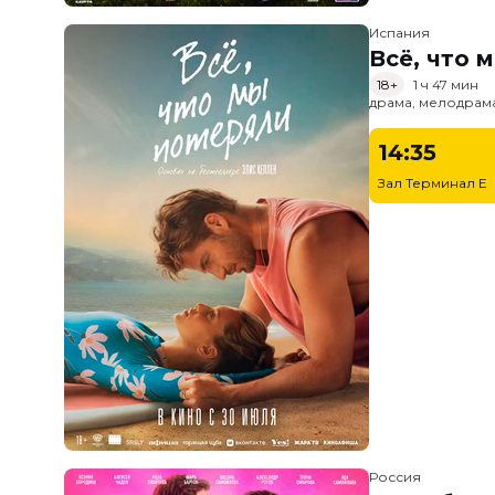
Испания
Всё, что 
18+
1 ч 47 мин
драма, мелодрам
14:35
Зал Терминал E
Россия