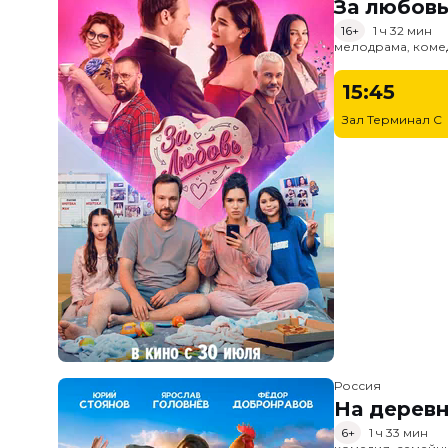
За любов
16+
1 ч 32 мин
мелодрама, коме
15:45
Зал Терминал C
Россия
На дерев
6+
1 ч 33 мин