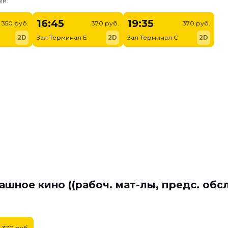
ый
16:45
19:35
350 руб.
370 руб.
370 руб.
2D
Зал Терминал E
2D
Зал Терминал C
2D
ашное кино ((рабоч. мат-лы, предс. обс
370 руб.