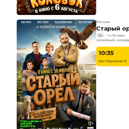
Россия
Старый о
12+
1 ч 34 мин
семейный, комед
10:35
Зал Терминал E