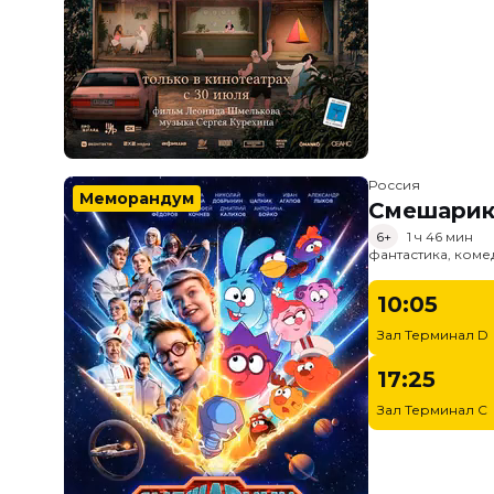
Россия
Меморандум
Смешарик
6+
1 ч 46 мин
фантастика, ком
10:05
Зал Терминал D
17:25
Зал Терминал C