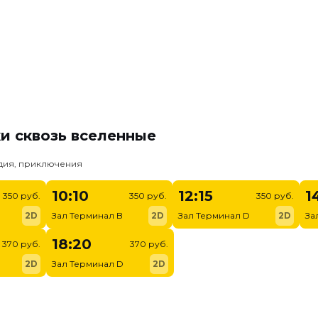
и сквозь вселенные
едия, приключения
10:10
12:15
1
350 руб.
350 руб.
350 руб.
2D
Зал Терминал B
2D
Зал Терминал D
2D
За
18:20
370 руб.
370 руб.
2D
Зал Терминал D
2D