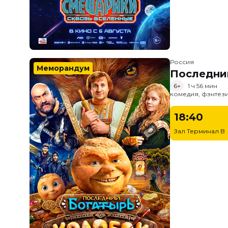
Россия
Меморандум
Последни
6+
1 ч 56 мин
комедия, фэнтез
18:40
Зал Терминал B