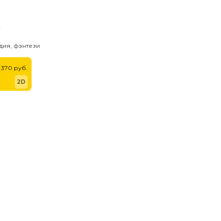
ь
дия, фэнтези
370 руб.
2D