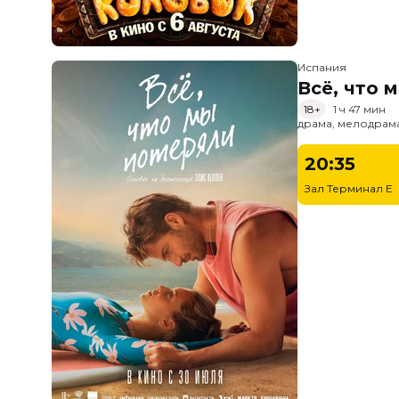
Испания
Всё, что 
18+
1 ч 47 мин
драма, мелодрам
20:35
Зал Терминал E