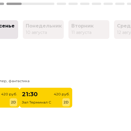
сенье
Понедельник
Вторник
Сред
10 августа
11 августа
12 авг
лер, фантастика
21:30
420 руб.
420 руб.
2D
Зал Терминал C
2D