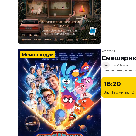
Россия
Меморандум
Смешарик
6+
1 ч 46 мин
фантастика, ком
18:20
Зал Терминал D