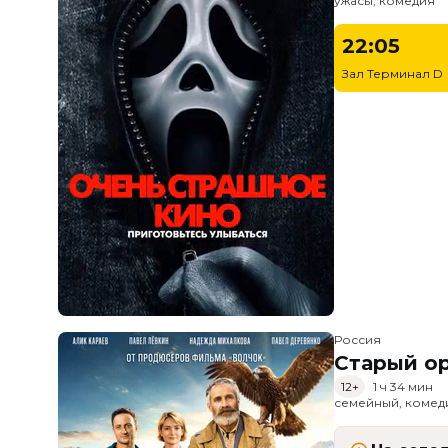
ужасы, комедия
22:05
Зал Терминал D
Россия
Старый о
12+
1 ч 34 мин
семейный, комед