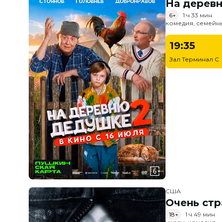
На дерев
6+
1 ч 33 мин
комедия, семейн
19:35
Зал Терминал C
США
Очень стр
18+
1 ч 49 мин