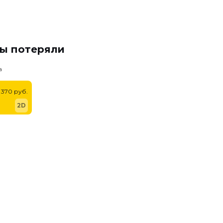
мы потеряли
а
370 руб.
2D