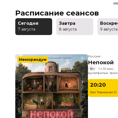
Расписание сеансов
Сегодня
Завтра
Воскре
7 августа
8 августа
9 августа
Россия
Меморандум
Непокой
18+
1 ч 31 мин
мультфильм, трил
20:20
Зал Терминал D