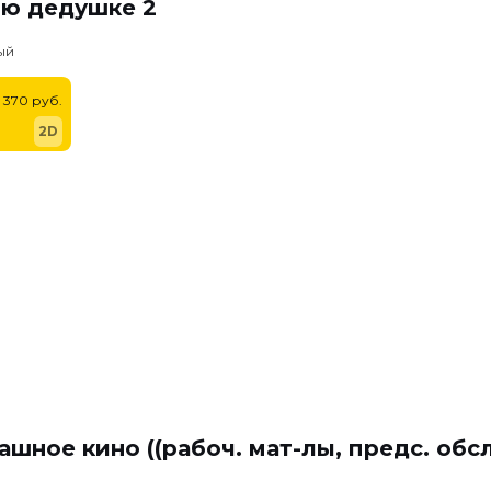
ню дедушке 2
ый
370 руб.
2D
ашное кино ((рабоч. мат-лы, предс. обс