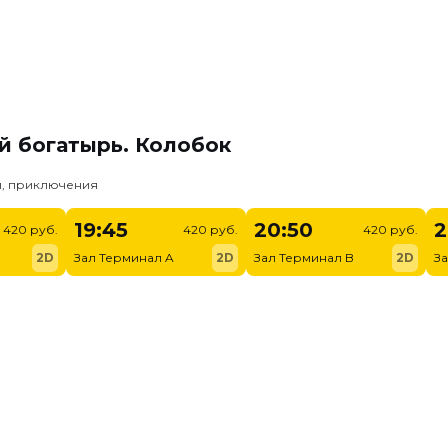
й богатырь. Колобок
и, приключения
19:45
20:50
2
420 руб.
420 руб.
420 руб.
2D
Зал Терминал A
2D
Зал Терминал B
2D
З