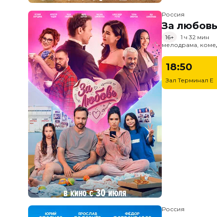
Россия
За любов
16+
1 ч 32 мин
мелодрама, коме
18:50
Зал Терминал E
Россия