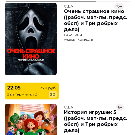
США
18+
Очень страшное кино
((рабоч. мат-лы, предс.
обсл) и Три добрых
дела)
1 ч 49 мин
ужасы, комедия
22:05
370 руб.
Зал Терминал D
2D
США
6+
История игрушек 5
((рабоч. мат-лы, предс.
обсл) и Три добрых
дела)