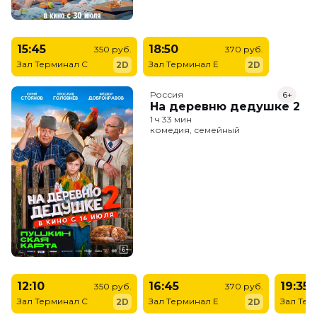
15:45
18:50
350 руб.
370 руб.
Зал Терминал C
Зал Терминал E
2D
2D
Россия
6+
На деревню дедушке 2
1 ч 33 мин
комедия, семейный
12:10
16:45
19:35
350 руб.
370 руб.
Зал Терминал C
Зал Терминал E
Зал Тер
2D
2D