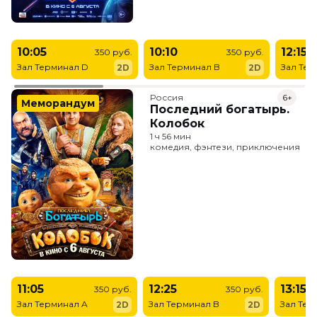
10:05
10:10
12:15
350 руб.
350 руб.
Зал Терминал D
Зал Терминал B
Зал Тер
2D
2D
Россия
6+
Меморандум
Последний богатырь.
Колобок
1 ч 56 мин
комедия, фэнтези, приключения
11:05
12:25
13:15
350 руб.
350 руб.
Зал Терминал A
Зал Терминал B
Зал Тер
2D
2D