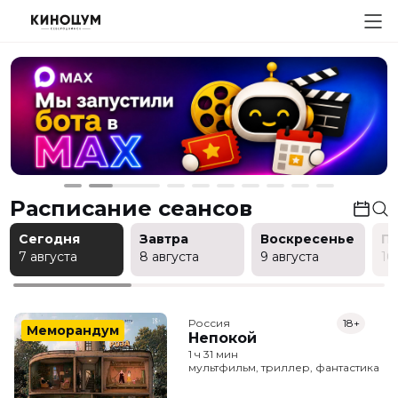
Расписание сеансов
Сегодня
Завтра
Воскресенье
П
7 августа
8 августа
9 августа
10
Россия
18+
Меморандум
Непокой
1 ч 31 мин
мультфильм, триллер, фантастика