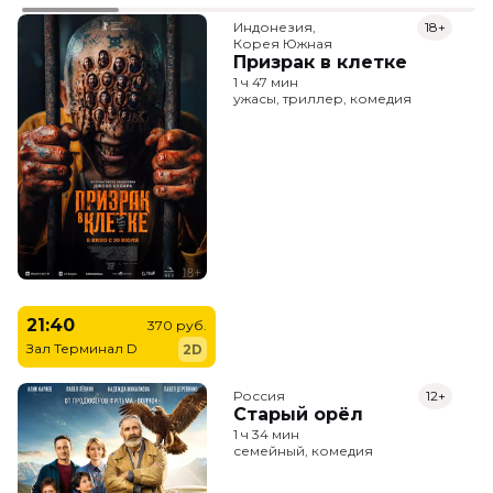
Индонезия,

18+
Корея Южная
Призрак в клетке
1 ч 47 мин
ужасы, триллер, комедия
21:40
370 руб.
Зал Терминал D
2D
Россия
12+
Старый орёл
1 ч 34 мин
семейный, комедия