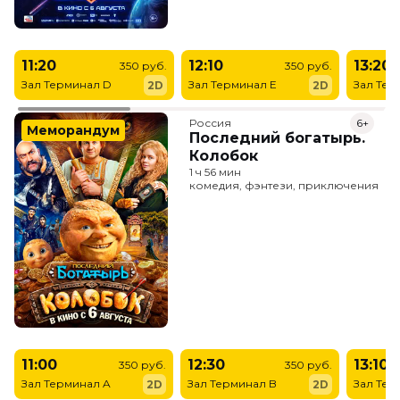
11:20
12:10
13:20
350 руб.
350 руб.
Зал Терминал D
Зал Терминал E
Зал Тер
2D
2D
Россия
6+
Меморандум
Последний богатырь.
Колобок
1 ч 56 мин
комедия, фэнтези, приключения
11:00
12:30
13:10
350 руб.
350 руб.
Зал Терминал A
Зал Терминал B
Зал Тер
2D
2D