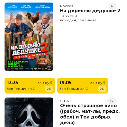
Россия
6+
На деревню дедушке 2
1 ч 33 мин
комедия, семейный
13:35
19:05
350 руб.
370 руб.
Зал Терминал C
Зал Терминал C
2D
2D
США
18+
Очень страшное кино
((рабоч. мат-лы, предс.
обсл) и Три добрых
дела)