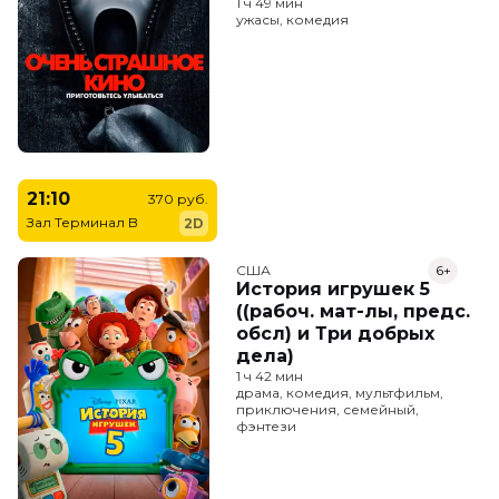
1 ч 49 мин
ужасы, комедия
21:10
370 руб.
Зал Терминал B
2D
США
6+
История игрушек 5
((рабоч. мат-лы, предс.
обсл) и Три добрых
дела)
1 ч 42 мин
драма, комедия, мультфильм,
приключения, семейный,
фэнтези