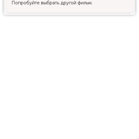
Попробуйте выбрать другой фильм.
Принять
Расписание
Скоро в кино
Новости и акции
Служба поддержки
г. Северодвинск, ул. Ломоносова 81
Касса:
+7-911-066-6036
,
+7 (8184) 538-111