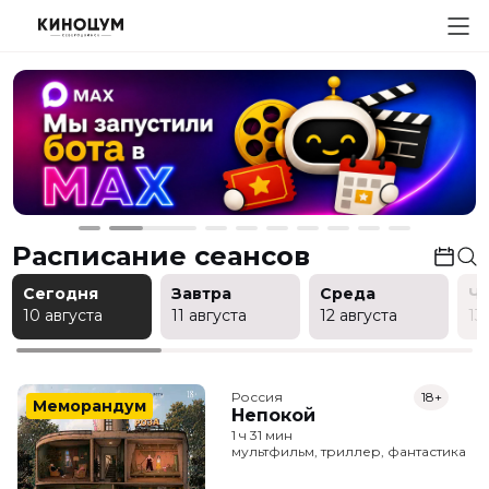
Расписание сеансов
Сегодня
Завтра
Среда
Ч
10 августа
11 августа
12 августа
13
Россия
18+
Меморандум
Непокой
1 ч 31 мин
мультфильм, триллер, фантастика