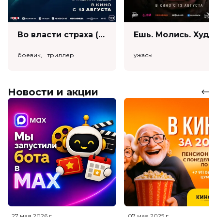
Во власти страха (18+)
Ешь. Моли
боевик, триллер
ужасы
Новости и акции
27 мая 2026
г.
07 мая 2025
г.