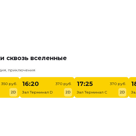
и сквозь вселенные
едия, приключения
16:20
17:25
1
350 руб.
370 руб.
370 руб.
2D
Зал Терминал D
2D
Зал Терминал C
2D
За