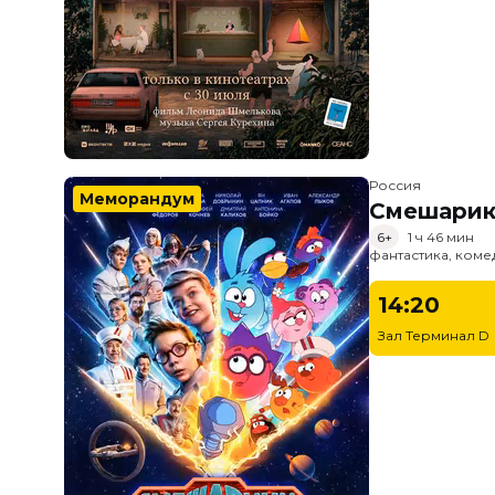
Россия
Меморандум
Смешарик
6+
1 ч 46 мин
фантастика, ком
14:20
Зал Терминал D