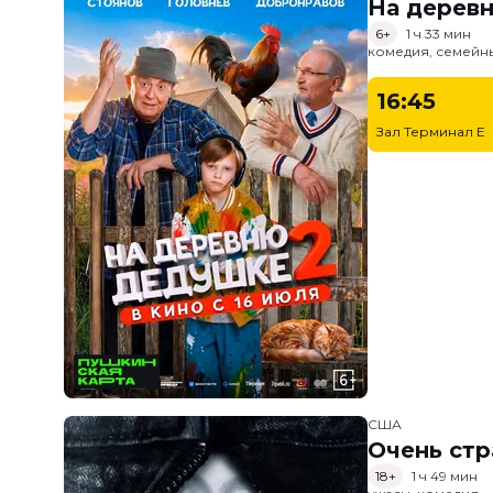
На дерев
6+
1 ч 33 мин
комедия, семейн
16:45
Зал Терминал E
США
Очень стр
18+
1 ч 49 мин