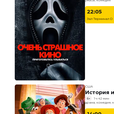
ужасы, комедия
22:05
Зал Терминал D
США
История и
6+
1 ч 42 мин
драма, комедия, 
14:00