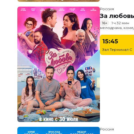
Россия
За любов
16+
1 ч 32 мин
мелодрама, коме
15:45
Зал Терминал C
Россия