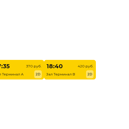
7:35
18:40
370 руб.
420 руб.
л Терминал A
2D
Зал Терминал B
2D