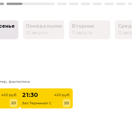
сенье
Понедельник
Вторник
Сред
10 августа
11 августа
12 авг
лер, фантастика
21:30
420 руб.
420 руб.
2D
Зал Терминал C
2D