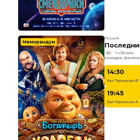
Россия
Меморандум
Последни
6+
1 ч 56 мин
комедия, фэнтез
14:30
Зал Терминал B
19:45
Зал Терминал A