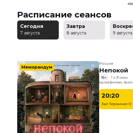
Расписание сеансов
Сегодня
Завтра
Воскре
7 августа
8 августа
9 августа
Россия
Меморандум
Непокой
18+
1 ч 31 мин
мультфильм, трил
20:20
Зал Терминал D