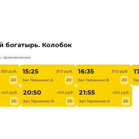
й богатырь. Колобок
и, приключения
15:25
16:35
1
350 руб.
370 руб.
370 руб.
2D
Зал Терминал A
2D
Зал Терминал B
2D
За
20:50
21:55
420 руб.
420 руб.
420 руб.
2D
Зал Терминал B
2D
Зал Терминал A
2D