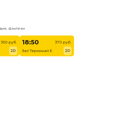
ь
дия, фэнтези
18:50
350 руб.
370 руб.
2D
Зал Терминал E
2D