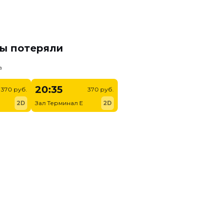
мы потеряли
а
20:35
370 руб.
370 руб.
2D
Зал Терминал E
2D