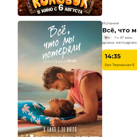
Испания
Всё, что 
18+
1 ч 47 мин
драма, мелодрам
14:35
Зал Терминал E