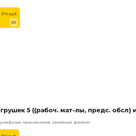
370 руб.
2D
грушек 5 ((рабоч. мат-лы, предс. обсл)
мультфильм, приключения, семейный, фэнтези
350 руб.