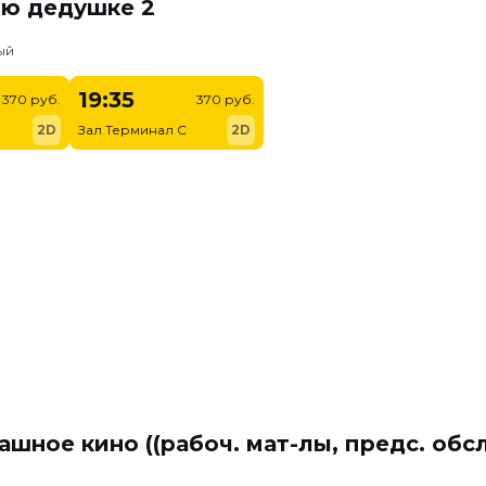
ню дедушке 2
ый
19:35
370 руб.
370 руб.
2D
Зал Терминал C
2D
ашное кино ((рабоч. мат-лы, предс. обс