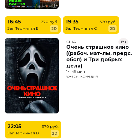
16:45
19:35
370 руб.
370 руб.
Зал Терминал E
Зал Терминал C
2D
2D
США
18+
Очень страшное кино
((рабоч. мат-лы, предс.
обсл) и Три добрых
дела)
1 ч 49 мин
ужасы, комедия
22:05
370 руб.
Зал Терминал D
2D