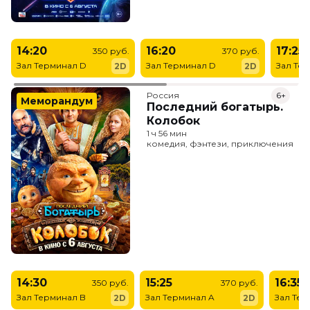
14:20
16:20
17:25
350 руб.
370 руб.
Зал Терминал D
Зал Терминал D
Зал Те
2D
2D
Россия
6+
Меморандум
Последний богатырь.
Колобок
1 ч 56 мин
комедия, фэнтези, приключения
14:30
15:25
16:35
350 руб.
370 руб.
Зал Терминал B
Зал Терминал A
Зал Тер
2D
2D