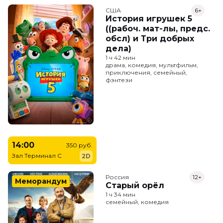
США
6+
История игрушек 5
((рабоч. мат-лы, предс.
обсл) и Три добрых
дела)
1 ч 42 мин
драма, комедия, мультфильм,
приключения, семейный,
фэнтези
14:00
350 руб.
Зал Терминал C
2D
Россия
12+
Меморандум
Старый орёл
1 ч 34 мин
семейный, комедия