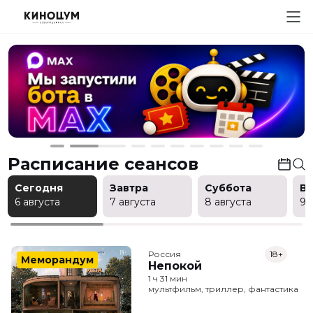
Расписание сеансов
Сегодня
Завтра
Суббота
В
6 августа
7 августа
8 августа
9 
Россия
18+
Меморандум
Непокой
1 ч 31 мин
мультфильм, триллер, фантастика