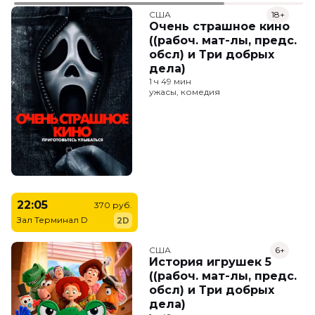
США
18+
Очень страшное кино
((рабоч. мат-лы, предс.
обсл) и Три добрых
дела)
1 ч 49 мин
ужасы, комедия
22:05
370 руб.
Зал Терминал D
2D
США
6+
История игрушек 5
((рабоч. мат-лы, предс.
обсл) и Три добрых
дела)