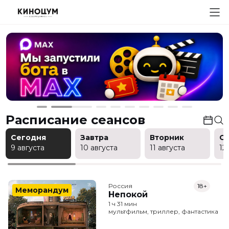
Расписание сеансов
Сегодня
Завтра
Вторник
С
9 августа
10 августа
11 августа
12
Россия
18+
Меморандум
Непокой
1 ч 31 мин
мультфильм, триллер, фантастика