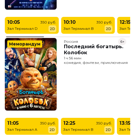
10:05
10:10
12:15
350 руб.
350 руб.
Зал Терминал D
Зал Терминал B
Зал Тер
2D
2D
Россия
6+
Меморандум
Последний богатырь.
Колобок
1 ч 56 мин
комедия, фэнтези, приключения
11:05
12:25
13:15
350 руб.
350 руб.
Зал Терминал A
Зал Терминал B
Зал Тер
2D
2D