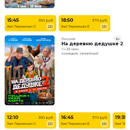
15:45
18:50
350 руб.
370 руб.
Зал Терминал C
Зал Терминал E
2D
2D
Россия
6+
На деревню дедушке 2
1 ч 33 мин
комедия, семейный
12:10
16:45
19:35
350 руб.
370 руб.
Зал Терминал C
Зал Терминал E
Зал Тер
2D
2D